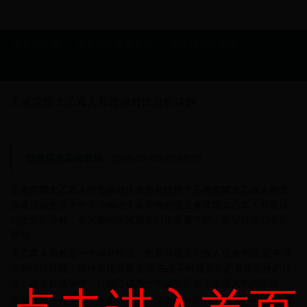
世界杯红牌
世界杯主题曲歌词
国足踢进世界杯
王者荣耀太乙真人和曹操对比分析详解
世界杯主题曲歌词
/ 2025-05-06 22:42:51
王者荣耀太乙真人和曹操对比谁更有优势？王者荣耀太乙真人和曹
操谁技能更强？今天小编给大家带来的是王者荣耀太乙真人和曹操
对比分析详解，有兴趣的玩家朋友们快来看下吧，希望对你们有所
帮助。
太乙真人虽然是一个辅助职业，但是却是要与敌人近身作战;还有强
力的位移技能，这样显得非常灵活;在战斗时候充分的发挥自身的优
点击进入首页
点，游走在战场中，让自己成为一个拯救队友于水深火热的英雄。
曹操号称一代枭雄，在游戏中的表现怎么样呢?他虽然是一个战士英