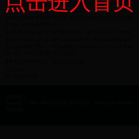
雄，但是生存能力一般，在战斗时候曹操需要先突进到对手身边，
曹操拥有很高的吸血能力，但是要是被放风筝，很可能一下就秒杀;
曹操这个英雄对于装备需求较高，在装备方面如果能早一点出到核
心装备，也能带领团队胜利。
在忽略操作技能的情况下这两个如果对上，太乙真人不好打;首先需
要突进近身战斗;太乙真人的输出能力比较差，曹操在输出方面优势
太大;而如果是打团战，太乙真人的保护队友能力，是完全优于曹操
的，所以大家可以根据具体情况选择。
更多王者荣耀游戏攻略，请关注快吧游戏！
亓氏百科
22K金是什么意思
友情链接：
Copyright © 2022 14年世界杯冠军_世界杯分组 - crzmzg.com All Rights
Reserved.