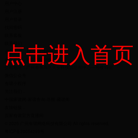
用户中心
用户注册
用户登录
找回密码
联系客服
点击进入首页
联系我们
业务咨询：19277678896
合作咨询：18011805960
公司地址：广州市番禺区天安科技园总部中心一号楼19层
微信公众号
有谱小程序
关注我们：
中国家谱网-家谱查询-寻根-藏谱阁
友情链接：
百家有谱官方直播间
© 2025 广州有谱网络科技有限公司 All rights reserved.
粤ICP备20054299号