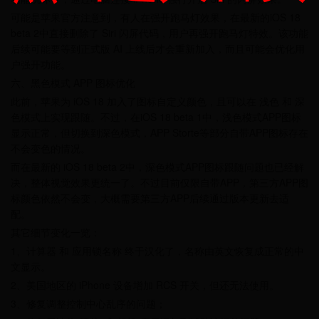
可能是苹果官方注意到，有人在强开跑马灯效果，在最新的iOS 18
beta 2中直接删除了 Siri 闪屏代码，用户再强开跑马灯特效。该功能
后续可能要等到正式版 AI 上线后才会重新加入，而且可能会优化用
户强开功能。
六、黑色模式 APP 图标优化
此前，苹果为 iOS 18 加入了图标自定义颜色，且可以在 浅色 和 深
色模式上实现跟随。不过，在iOS 18 beta 1中，浅色模式APP图标
显示正常，但切换到深色模式，APP Storte等部分自带APP图标存在
不会变色的情况。
而在最新的 iOS 18 beta 2中，深色模式APP图标跟随问题也已经解
决，整体视觉效果更统一了。不过目前仅限自带APP，第三方APP图
标颜色依然不会变，大概需要第三方APP后续通过版本更新去适
配。
其它细节变化一览：
1、计算器 和 应用锁名称 终于汉化了，名称由英文恢复成正常的中
文显示。
2、美国地区的 iPhone 设备增加 RCS 开关，但还无法使用。
3、修复调整控制中心乱序的问题；