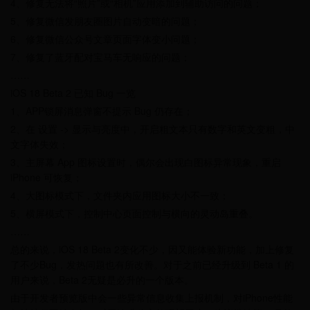
4、修复无法将“照片”或“相机”应用添加到辅助访问的问题；
5、修复微信发朋友圈图片自动变暗的问题；
6、修复微信公众号文章页面字体变小问题；
7、修复了蓝牙配对宝马车无响应的问题；
……
iOS 18 Beta 2 已知 Bug 一览
1、APP锁屏消息弹窗不提示 Bug 仍存在；
2、在 设置 -> 显示与亮度中，开启粗文本只有数字和英文变粗，中
文字体失效；
3、主屏幕 App 图标设置时，偶尔会出现白图标异常现象，重启
iPhone 可恢复；
4、大图标模式下，文件夹内应用图标大小不一致；
5、横屏模式下，控制中心页面控制与横向的灵动岛重叠。
……
总的来说，iOS 18 Beta 2变化不少，因又能体验新功能，加上修复
了不少Bug，发热问题也有所改善。对于之前已经升级到 Beta 1 的
用户来说，Beta 2无疑是必升的一个版本。
由于开发者预览版中会一些异常信息收集上报机制，对iPhone性能